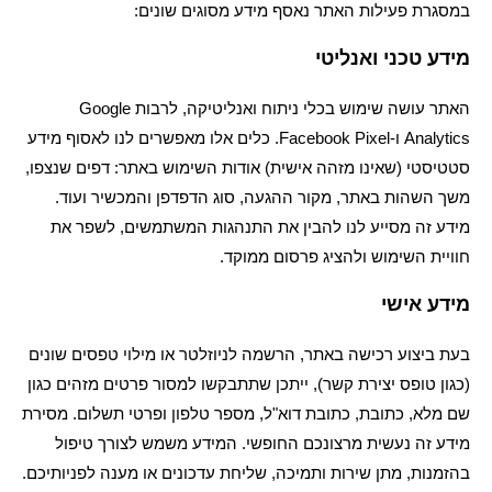
במסגרת פעילות האתר נאסף מידע מסוגים שונים:
מידע טכני ואנליטי
האתר עושה שימוש בכלי ניתוח ואנליטיקה, לרבות Google
Analytics ו-Facebook Pixel. כלים אלו מאפשרים לנו לאסוף מידע
סטטיסטי (שאינו מזהה אישית) אודות השימוש באתר: דפים שנצפו,
משך השהות באתר, מקור ההגעה, סוג הדפדפן והמכשיר ועוד.
מידע זה מסייע לנו להבין את התנהגות המשתמשים, לשפר את
חוויית השימוש ולהציג פרסום ממוקד.
מידע אישי
בעת ביצוע רכישה באתר, הרשמה לניוזלטר או מילוי טפסים שונים
(כגון טופס יצירת קשר), ייתכן שתתבקשו למסור פרטים מזהים כגון
שם מלא, כתובת, כתובת דוא"ל, מספר טלפון ופרטי תשלום. מסירת
מידע זה נעשית מרצונכם החופשי. המידע משמש לצורך טיפול
בהזמנות, מתן שירות ותמיכה, שליחת עדכונים או מענה לפניותיכם.